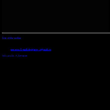
Foto of the author
послать E-mail:degtyarev_a(#)mail.ru
Web-дизайн: А.Дегтярев