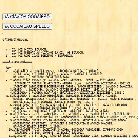
ó÷ïäëá ðï ëáòôáí.
 
  + - ÔÏ, ÞÔÏ Õ ÍÅÎÑ ÉÍÅÅÔÓÑ.
  - - ÔÏ, ÞÔÏ Ñ ÈÏÔÅÌ ÂÙ ×ÙÍÅÎÑÔØ ÎÁ ÔÏ, ÞÔÏ ÉÍÅÅÔÓÑ.
  i - ÔÏ, ÞÔÏ ÅÓÔØ ÓÍÙÓÌ ÐÏÉÓËÁÔØ × ÉÎÔÅÒÎÅÔÅ.

====ðÏÄÍÏÓËÏ×ØÅ====

  óøñîù.
  +i 1.óÔÅÌÌÅÃËÉÊ é. óßÅÍËÁ 1925 Ç. ïÂÒÉÓÏ×ËÁ ÒÁÊÏÎÁ ÎÙÎÅÛÎÅÇÏ 
       ×ÈÏÄÁ. æÒÁÇÍÅÎÔ ÏÐÕÂÌÉËÏ×ÁÎ × ÇÁÚÅÔÅ "óÏ×ÅÒÛÅÎÎÏ ÓÅËÒÅÔÎÏ" 
       ÚÁ 2002 Ç. íÅÓÔÎÏÓÔØ ÔÒÕÄÎÏÕÚÎÁ×ÁÅÍÁ.
  -  2.ëÁÒÔÁ ËÏÎÃÁ 1930-È ÇÇ. ìÁÚÁÒÅ× àÒÉÊ, äÍÉÔÒÉÅ× íÉÈÁÉÌ, é×ÁÎÉÎ âÏÒÉÓ 
       (ÐÏÇÉÂÌÉ ÎÁ ÆÒÏÎÔÅ) É óÏÌÑÎÉÎÏ× ÷ÉËÔÏÒ (íçòé). ïÂÒÁÂÏÔËÁ ðÒÏËÏÆØÅ×Á (1962 Ç).
       ïÂÒÉÓÏ×ËÁ ãÅÎÔÒÁÌËÉ É ÐÒÉÍÙËÁÀÝÉÈ ÇÒÏÔÏ×, ÞÁÓÔØ ËÏÌÏÎÎÉËÏ×. ëÁÞÅÓÔ×Ï ÎÅ×ÁÖÎÏÅ.
  -  3.ðÌÁÈÏ× ÷. ïÂÒÉÓÏ×ËÁ. ëÁÞÅÓÔ×Ï ÓßÅÍËÉ ËÒÁÊÎÅ ÐÌÏÈÏÅ. 1961 Ç. 1:200.
  -  4.ðÒÏËÏÆØÅ× é.(çÒÕÐÐÁ ëÒÁÅ×ÅÄÏ×-óÐÅÌÅÏÌÏÇÏ×).ôÏÐÏÓßÅÍËÁ ËÏÌÏÎÎÉËÏ×. 1962 Ç.
  +i 5.ðÒÏËÏÆØÅ× é. æÒÁÇÍÅÎÔ ÔÏÐÏÓßÅÍËÉ. ãÅÎÔÒÁÌËÁ É ÐÒÉÌÅÇÁÀÝÉÅ Ó ×ÏÓÔÏËÁ 
       ÛÔÒÅËÉ. ïÐÕÂÌÉËÏ×ÁÎÁ × ËÎÉÇÅ: íÁÌËÉÎ æ., ðÒÏËÏÆØÅ× é. "ôÒÏÐÏÊ ÞÕÄÅÓ É ÐÒÅÄÁÎÉÊ", 1969.,
       ôÏÔ ÖÅ ÆÒÁÇÍÅÎÔ × ÖÕÒÎÁÌÅ "îÁÕËÁ É ÖÉÚÎØ" N9, 1966 Ç.
  -  6.ëÁÒÔÁ íçóó (íÏÓË.çÏÒ.óÅËÃÉÑ CÐÅÌÅÏÌÏÇÉÉ, ÒÕË. éÌÀÈÉÎ ÷.). îÅÚÁ×ÉÓÉÍÁÑ ÔÏÐÁ.
       õÞÅÂÎÁÑ ËÁÒÔÁ, ÓÏÓÔÁ×ÌÅÎÎÁÑ ÓÌÕÛÁÔÅÌÑÍÉ íçóó. 60-Å ÇÇ.
  +  7.ðÒÏËÏÆØÅ× é. îÅÂÏÌØÛÁÑ ÄÏÒÁÂÏÔËÁ N6. ðÏÄÐÉÓÁÎÙ ÎÁÚ×ÁÎÉÑ ×ÈÏÄÏ×.
  +i 8.ðÒÏËÏÆØÅ× é. × ËÎ.: ú×ÑÇÉÎÃÅ× ì.î., ÷ÉËÔÏÒÏ× á.í. "âÅÌÙÊ ËÁÍÅÎØ ÐÏÄÍÏÓËÏ×ØÑ". 
       éÚÄ.1984,1989. õÍÅÎØÛÅÎÎÁÑ N7. ðÅÒÅÐÅÞÁÔÁÎÏ × ÖÕÒÎÁÌÅ "îÁÕËÁ É öÉÚÎØ", N2, 1998 Ç.
  -  9.ôÅÏÄÏÌÉÔÎÁÑ ÓßÅÍËÁ íÏÓçÏÒçÅÏôÒÅÓÔÁ. þÅÒÔÉÌÁ: ëÉÒÓÁÎÏ×Á å.ó. ïÔÓÎÑÔÏ ÐÅÒÅÄ
       ÓÔÒÏÉÔÅÌØÓÔ×ÏÍ ÐÌÏÔÉÎÙ. ãÅÎÔÒÁÌËÁ É ÐÒÉÌÅÇÁÀÝÉÅ Ë ÂÅÒÅÇÕ ÕÞÁÓÔËÉ. 
       ëÁÞÅÓÔ×Ï ËÒÁÊÎÅ ÐÌÏÈÏÅ. 1:1000.
  - 10.îÅÉÚ×ÅÓÔÎÙÊ Á×ÔÏÒ. ïÂÒÉÓÏ×ËÁ ÕÞÁÓÔËÁ ×ÏÓÔÏÞÎÅÅ ÃÅÎÔÒÁÌËÉ. ðÏÄÐÉÓÁÎ ÇÒÏÔ 
       "âÅÒÅÇÉÓØ". 1:500. ëÒÁÓÉ×Ï, ÎÏ ËÒÁÊÎÅ ÎÅÔÏÞÎÏ.  
  - 11.âÕÌÁÔÏ×Ù ÷. É ó. (É ÄÒ. ìÅÔÕÞÉÅ íÙÛÉ). îÅÚÁ×ÉÓÉÍÁÑ ÔÏÐÁ. ïÔÓÎÑÔÙ ËÏÌÏÎÎÉËÉ É ÞÁÓÔØ 
       ÃÅÎÔÒÁÌËÉ. 1:200. óÅÒÅÄÉÎÁ 1980-È.
  +i 12.ëÏÓÏ× ë. ëÏÍÐ. ÏÂÒÁÂÏÔËÁ N8, ÄÏÒÁÂÏÔËÁ, ÎÁ×ÉÇÁÃÉÑ. ÷ÅÒ.30.12.96,17.03.97,23.07.98
  +  13.áÓÐÉÒÉÎ, áÒÞÅÒ. óÕÝÅÓÔ×ÅÎÎÁÑ ÄÏÒÏÂÏÔËÁ N12. ÷ÅÒ. 09.02.99, 15.03.99, ÍÁÒÔ 2000.
  +  14.ìÁÐÁ. úÎÁÞÉÔÅÌØÎÁÑ ÄÏÒÁÂÏÔËÁ N13. ÷ÅÒ. 31.01.2001, 8.03.2001.
  +i 15.çÒÅÍÌÉÎ. ÷ÁÒÉÁÎÔ N13. äÏÂÁ×ÌÅÎÏ ÎÅÓËÏÌØËÏ ÎÁÚ×ÁÎÉÊ. ÷ÅÒ.21.02.2001.
  +  16.íÁÒËÛÅÊÄÅÒ. îÅÚÁ×ÉÓÉÍÁÑ ÔÏÐÁ. 1:1000 1989-1993,2002. L=18850 ËÍ.
  -  17.óÔÁ. ôÏÐÁ ÕÞÁÓÔËÁ ÍÅÖÄÕ íÌÅÞÎÉËÏÍ É ÂÅÒÅÇÏÍ ÒÅËÉ. 1998.
    
  îéëéôù.
  -  1.ðÒÏËÏÆØÅ× é. (çëó) òÁÚÒÏÚÎÅÎÎÙÅ ÆÒÁÇÍÅÎÔÙ.
  +i 2.÷ÑÔÞÉÎ á., íÁÌØÃÅ× ÷., íÁËÁÒÅÎËÏ× á. îÅÚÁ×ÉÓÉÍÁÑ ÔÏÐÁ (2970Í). 1977-79.
  +  3.ôÁ ÖÅ ËÁÒÔÁ ÎÏ Ó ÎÁÚ×ÁÎÉÑÍÉ ÇÒÏÔÏ× (18 ÛÔ).ïÂÏÚÎÁÞÅÎÙ ×ÙÓÏÔÙ ÐÏÔÏÌËÁ É ÛËÕÒÎÉËÉ.
  -  4.÷ÑÔÞÉÎ á., íÁÌØÃÅ× ÷., íÁËÁÒÅÎËÏ× á. ôÁ ÖÅ ËÁÒÔÁ, ÎÏ Ó öâë. îÁÞ. 80-È.
  +i 5.óÅÒÖÁÎÔ. ëÏÍÐ.  ÏÂÒÁÂÏÔËÁ N2.
  +  6.úÙÒÑÎÏ× ð. îÅÚÁ×ÉÓÉÍÁÑ ÏÂÒÉÓÏ×ËÁ ÂÏÌØÛÅÊ ÞÁÓÔÉ ÓÉÓÔÅÍÙ.
  +  7.úÙÒÑÎÏ× ð. ïÂÒÉÓÏ×ËÁ íÁÒÔÉÎÇÁÌÁ Ó ÎÁ×ÉÇÁÃÉÅÊ.
  +  8.áÓÐÉÒÉÎ, áÒÞÅÒ É ÄÒ. ëÏÍÐ. ÏÂÒÁÂÏÔËÁ N6, ÎÁ×ÉÇÁÃÉÑ,ÎÅÂÏÌØÛÁÑ ÐÒÁ×ËÁ.
  -  9.äÏÓßÅÍËÁ N6.
  -  10.íÁÒËÛÅÊÄÅÒ (ðÁÒÆÅÎÏ× á.), úÙÒÑÎÏ× ð. ðÏÌÎÁÑ ÔÏÐÁ ÓÉÓÔÅÍÙ.L=15112 Í. 2004-10 ÇÇ.
  +  11.îÉËÏÌØÓËÉÊ á., ìÁÇÕÔËÉÎÁ á., íÏÄÅÍ (ðÏÌÑËÏ× á.) ïÔÓÎÑÔÏ ÂÏÌÅÅ 5 ËÍ.? 2007? Ç.

  ëéóåìé.
  -  1.óÔÅÌÌÅÃËÉÊ é. óÈÅÍÁ. 1925. ÷ÅÒÏÑÔÎÏ ÕÔÒÁÞÅÎÁ, ÎÏ, ×ÏÚÍÏÖÎÏ, ÓÏÈÒÁÎÉÌÁÓØ
       × ÁÒÈÉ×Å óÔÅÌÌÅÃËÏÇÏ × òçâ. õÐÏÍÑÎÕÔÁ × ÏÄÎÏÊ ÉÚ ÅÇÏ ÓÔÁÔÅÊ.             
  -  2.óÁÒÁÔÏ×.÷. ïÂÒÉÓÏ×ËÁ. ëÁÒÔÁ ÕÔÒÁÞÅÎÁ. äÏ 1967 Ç. ÷ÏÚÍÏÖÎÏ, ÞÔÏ ÅÅ É ÎÅ ÂÙÌÏ.
  -  3.îÅÉÚ×ÅÓÔÎÙÊ Á×ÔÏÒ. ÔÏÐÏÓßÅÍËÁ ÕÞÁÓÔËÁ ÏÔ "11" ÄÏ "ûËÁÒÉÎÏÐÓÁ" ðÏÄÐÉÓÁÎ 
       "ÇÒÏÔ ÉÍ. é.÷.óÔÁÌÉÎÁ" (ÒÁÊÏÎ ÎÙÎÅÛÎÅÇÏ "ëÕÚÉ" É "íçòô"). 1967.
  -  4.äØÑÞËÏ×. ïÂÒÉÓÏ×ËÁ ÏÔ ×ÈÏÄÁ ÄÏ "ûËÏÌØÎÏÇÏ". 1968. ëÁÞÅÓÔ×Ï ÐÌÏÈÏÅ.
  +  5.íÁËÁÒÅÎËÏ× á., ÷ÑÔÞÉÎ á.É ëÏ. îÅÚÁ×ÉÓÉÍÁÑ  ÔÏÐÁ. 1:1000. 1978-81Ç. L=9500Í.
  -  6.íÁÒËÛÅÊÄÅÒ. ðÒÁ×ËÁ Ë N5. éÓÐÒÁ×ÌÅÎ ÒÁÊÏÎ áÄÁ.
  +  7.çÕÎØËÁ. îÅÚÁ×ÉÓÉÍÁÑ ÔÏÐÁ îÏ×ÅÊÛÅÊ ÓÉÓÔÅÍÙ. ã×ÅÔÎÁÑ, ÏÞÅÎØ ËÒÁÓÉ×ÁÑ, ÈÏÔÑ É 
       ÎÅ ÔÏÞÎÁÑ ËÁÒÔÁ,   ÓÔÁÒÙÅ ÎÁÚ×ÁÎÉÑ. 1:500. 1987. õ ÍÅÎÑ - Þ/Â ×ÁÒÉÁÎÔ.
  +i 8.ëÏÓÏ× ë. ëÏÍÐ. ÏÂÒÁÂÏÔËÁ N5. þÁÓÔØ  ÎÁ×ÉÇÁÃÉÉ. ÷ÅÒ.28.04.98
  -  9.ìÅÏÎÔØÅ×. ôÏÐÁ ÔÒÅÈ ÕÞÁÓÔËÏ× ÏÔ ëÒÅÓÔÏ× ÄÏ ûËÁÒÉÎÏÐÓÁ. ûÔÒÅËÉ ÏÂÒÉÓÏ×ÁÎÙ 
       ÐÒÑÍÏÕÇÏÌØÎÉÞËÁÍÉ. 2000. ÷ÅÓØÍÁ ÜËÓÐÅÒÉÍÅÎÔÁÌØÎÁÑ ËÁÒÔÁ.
  +  10.òÑÚÁÎÃÙ, áÓÐÉÒÉÎ, áÒÞÅÒ, ÐÏÄ ÒÅÄ.íÉÈÁÌÙÞÁ. íÏÄÉÆÉËÁÃÉÑ N8. ÷ÅÒ. 03.1999 Ç.
  +i 11.äÅÇÔÑÒÅ× á., Megas. äÏÐÏÌÎÅÎÉÑ  ÄÌÑ  N8.
  +  12.äÅÇÔÑÒÅ× á. îÅÚÁ×ÉÓÉÍÁÑ ÔÏÐÁ 1:500. 2001-2003 ÇÇ. 7478Í. ïÔ ëÒÅÓÔÏ× ÎÁ ×ÏÓÔÏË.
  +  13.íegas. îÅÚÁ×ÉÓÉÍÁÑ ÔÏÐÁ îÏ×ÏÇÏÄËÉ 1:500 (ÏËÏÌÏ 800 Í.) 2001 Ç.
  -  14.äÖÏÎÎÉ. ïÔÓÎÑÔÏ ÏË. 2 ËÍ.× îÏ×ÏÇÏÄËÅ. 2009 Ç.

   óéìéëáôù.
  -  1.ðÒÏËÏÆØÅ×.é. ëÁÒÔÁ çëó. îÅÚÁ×ÉÓÉÍÁÑ ÔÏÐÁ. 1966-1968.
  +i 2.ëÁÒÔÁ íçóó. îÅÚÁ×ÉÓÉÍÁÑ ÔÏÐÁ. õÞÅÂÎÁÑ ÔÏÐÏÓßÅÍËÁ. 60-Å ÇÇ.
  -  3.äØÑÞËÏ×. æÒÁÇÍÅÎÔ ×ÏËÒÕÇ ïÍÅÇÉ. 1968.
  +  4.íÁËÁÒÅÎËÏ× á., ÷ÑÔÞÉÎ á., íÁÌØÃÅ× ÷. (Sf). îÅÚÁ×ÉÓÉÍÁÑ  ÔÏÐÁ. 1978 Ç. L=11700 Í.
  +i 5.ëÁÒÔÁ ÇÒÕÐÐÙ "ëÁÒÓÔ". îÅÚÁ×ÉÓÉÍÁÑ  ÔÏÐÁ? äÏ 1988 Ç.
  +i 6.îÅÉÚ×ÅÓÔÎÙÊ Á×ÔÏÒ. çÌÁÚÏÍÅÒÎÁÑ ÓÈÅÍÁ ËÁÍÅÎÏÌÏÍÎÉ óÉÌÉËÁÔÎÁÑ. äÏ 1988.
  -  7.ëÁÒÔÁ ÷ÅÔÒÁ (?). óÈÅÍÁ. äÏ 1993 Ç.
  -  8.ëÁÒÔÁ ëÏÔÁ ÷ÁÓÉÌÉÑ É ëÁÄÁ×ÒÁ (?). óÈÅÍÁ. äÏ 1993 Ç.
  +i 9.á×ÔÏÒ ÎÅÉÚ×ÅÓÔÅÎ. óÈÅÍÁ. äÏ 1993 Ç.
  +  10.á×ÔÏÒ ÎÅÉÚ×ÅÓÔÅÎ. óÈÅÍÁ. íÅÖÄÕ 1988 É 1993 Ç.
  +i 11.íÁÒËÛÅÊÄÅÒ. îÅÚÁ×ÉÓÉÍÁÑ ÔÏÐÁ. 1988, 2001 Ç. 1:25000. L=11450 Í.
  +  12.áÓÐÉÒÉÎ. îÁ×ÉÇÁÃÉÑ  ÄÌÑ N11. 1999.
  +  13.äÅÝÁÒÅ×ÓËÉÊ á. äÏÓßÅÍËÁ ÄÌÑ N11. 2000 Ç.
  +i 14.äÅÇÔÑÒÅ× á. îÁ×ÉÇÁÃÉÑ É ÄÏÓßÅÍËÁ ÄÌÑ N11. 2000 Ç. ÷ÅÒ.7.
  +i 15.îÅÉÚ×ÅÓÔÎÙÊ Á×ÔÏÒ. õÐÒÏÝÅÎÉÅ ÉÚ N14.ðÅÒÅ×ÅÒÎÕÔÁ ÎÁ 180 ÇÒÁÄÕÓÏ×, ÓÔÅÒÔÏ 
        ÍÎÏÇÏ ÎÁÚ×ÁÎÉÊ É ÎÉÞÅÇÏ ÎÅ ÄÏÂÁ×ÌÅÎÏ. ûËÕÒÎÉËÉ É ÏÂ×ÏÄÎÅÎËÁ ×ÙÄÅÌÅÎÙ Ã×ÅÔÏÍ.
  +  16.ëÁÒÔÁ ðÒÏÈÏÒÁ. (ÓÉÌØÎÏ ÉÓÐÏÒÞÅÎÎÁÑ N2 ÉÌÉ N4 + ÄÏÒÉÓÏ×ÁÎ ÒÁÊÏÎ âÒÏÎÔÏÚÁ×ÒÁ) 
        Ó ÐÏÄÐÉÓÁÎÎÙÍÉ ÓÔÁÒÙÍÉ ÎÁÚ×ÁÎÉÑÍÉ ÇÒÏÔÏ×.
    *** äÏ 1978 Ç. ÓÕÝÅÓÔ×Ï×ÁÌÏ ÐÑÔØ ÔÏÐÏÓßÅÍÏË. 

  ÷ïìïäáòëá  (ëõòøñ).
  -  1. ðÒÏËÏÆØÅ× é. (çëó). îÅÚÁ×ÉÓÉÍÁÑ ÔÏÐÁ. 60-Å ÉÌÉ 70-Å ÇÇ.
  -  2. çÕÖ×Á ò. óßÅÍËÁ ëÕÒØÅÊ ÛÁÇÁÍÉ É ËÏÍÐÁÓÏÍ. 1979?.
  +i 3. ÷ÑÔÞÉÎ á. îÅÚÁ×ÉÓÉÍÁÑ ÔÏÐÁ ëÕÒØÅÊ. ïÔÓÎÑÔÏ 2/3 ÓÉÓÔÅÍÙ (ÏË.2000 Í). 1978-80 ÇÇ.
  -  4. ÷ÑÔÞÉÎ á. îÅÚÁ×ÉÓÉÍÁÑ ÔÏÐÁ ôÁ×ÒÏ×ÏÊ. 1:500 1982.
  -  5. ëÏÒÏÌØËÏ× á.(ûÔÕÒÍÁÎ). ïÂÒÉÓÏ×ËÁ ×ÓÅÊ ÓÉÓÔÅÍÙ. óÅÒ. 1990-È.
  -  6. îÅÉÚ×ÅÓÔÎÙÊ Á×ÔÏÒ. îÅÚÁ×ÉÓÉÍÁÑ ÔÏÐÁ. 1:1000.
  -  3. ûÔÉÒÌÉÃ. îÅÚÁ×ÉÓÉÍÁÑ ÔÏÐÁ. ëÏÎÅÃ  90-È.
  -  4. íÁÒËÛÅÊÄÅÒ. îÅÚÁ×ÉÓÉÍÁÑ  ÔÏÐÁ. 1:500, 1:1000  2002.
  +  5. óÈÅÍÁ. á×ÔÏÒ ÎÅÉÚ×ÅÓÔÅÎ (×ÏÚÍÏÖÎÏ á. íÁËÓÉÍÏ×ÉÞ?). åÓÔØ ×ÁÒÉÁÎÔ 
     Ó ÏÂÒÁÂÏÔËÏÊ íÁÒËÛÅÊÄÅÒÁ.
  +  6. åÝÅ ÏÄÎÁ ÓÈÅÍÁ-ÐÏ×ÏÒÏÔËÁ. á×ÔÏÒ ÎÅÉÚ×ÅÓÔÅÎ.
  +i 7. Megas. ëÏÍÐ. ÏÂÒÁÂÏÔËÁ N3. îÁ×ÉÇÁÃÉÑ. 2002 Ç.
  -  8. ðÅÞËÉÎ, ÷ÁÓÉÌØÅ×. îÅÚÁ×ÉÓÉÍÁÑ ÔÏÐÁ. 1990-Å ÇÇ.
  +i 9. Syrano (úÁÊÃÅ× ÷ÌÁÄÉÍÉÒ). ïÂÒÉÓÏ×ËÁ ìÕËÏÍÏÒØÑ É ôÁ×ÒÏ×ÏÊ, Ó ÎÁÚ×ÁÎÉÑÍÉ (ÎÁ 2 Ì.). 2005-2009 Ç.
        ÐÒÏÄÏÌÖÁÅÔÓÑ ÏÂÒÉÓÏ×ËÁ ëÕÒØÅÊ × ÔÏÍ ÖÅ ÓÔÉÌÅ ÇÌÁÚÏÍÅÒÎÏÊ ÓßÅÍËÉ Ó ËÏÍÐÁÓÏÍ.
  +  10. äÅÇÔÑÒÅ× á., óÉÄÏÒÏ× á. ìÁÚÅÒÎÁÑ ÔÏÐÏÓßÅÍËÁ 1 ËÍ.ÈÏÄÏ× × Ò-ÎÅ îÉËÉÔÁ×ÒÁ.2010 Ç.

  åöå÷éþëá.
  +  1. çÏÌÏ×ÉÎ, ûÁÐÉÒÏ (ôóèá). îÅÚÁ×ÉÓÉÍÁÑ ÔÏÐÁ. 1:500. îÅ ÐÏÌÎÏÓÔØÀ. óßÅÍËÁ 
        ÓÒÁÚÕ ÐÏÓÌÅ ÏÔËÒÙÔÉÑ ÓÉÓÔÅÍÙ.
  +  2. íÁÒËÛÅÊÄÅÒ.  îÅÚÁ×ÉÓÉÍÁÑ  ÔÏÐÁ. 1:500 L=620 Í.

  ïòåûîáñ.
  -  1. çÏÌÏ×ÉÎ. îÅÂÏÌØÛÁÑ ÞÁÓÔØ. ëÏÎÅÃ 1970-È.
  -  2. öÁÒËÏ×. óÈÅÍÁ. 1980.
  -  3. òÙÞÁÇÏ×. óÈÅÍÁ. 
  -  4. ÷ÑÔÞÉÎ. á. îÅÚÁ×ÉÓÉÍÁÑ ÔÏÐÁ. 1:500. óÅÒ. 1980-È ?.
  -  5. çÒÅË é., ðÏÄÒÕÃËÁÑ, äÅÒÅÂÞÉÎÓËÉÊ á. ("ðÏÉÓË",ïÄÅÓÓÁ) îÅÚÁ×ÉÓÉÍÁÑ ÔÏÐÁ. 2002 Ç.
  +i 6. íÏÄÅÍ. îÅÚÁ×ÉÓÉÍÁÑ ÔÏÐÁ ÐÅÒÉÍÅÔÒÁ. 2002 Ç. òÕËÏÐÉÓÎÁÑ É ËÏÍÐØÀÔÅÒÎÁÑ ×ÅÒÓÉÉ.

  óïìîåþîáñ  (ìõâñîëá-2).
  -  1. íÁÒËÛÅÊÄÅÒ. îÅÚÁ×ÉÓÉÍÁÑ ÔÏÐÁ. 1:500 2001  Ç. L> 4000Í.

  òùâéîóëáñ.
  -  1. çÒÕÐÐÁ "ìÅÔÕÞÁÑ ÍÙÛØ".  îÅÚÁ×ÉÓÉÍÁÑ ÔÏÐÁ. 1984? Ç.

  þõòéìëï÷ï. ëÁÍÅÎÏÌÏÍÎÑ ÚÁËÒÙÔÁ.
  +i 1. ëÁÒÔÁ çëó (ðÒÏËÏÆØÅ× é., óÎÅÔËÏ× å.É ÄÒ.).  îÅÚÁ×ÉÓÉÍÁÑ ÔÏÐÁ. 1977 Ç.

  äõçéîóëáñ-1.
  -  1. âÕÌÁÔÏ× ÷.É ÄÒ. îÅÚÁ×ÉÓÉÍÁÑ  ÔÏÐÁ. L=5220 Í. 1997 Ç.
  +  2. äÅÇÔÑÒÅ× á. É âÁÎÄÁ éÒËÕÔÓËÏÇÏ. ìÁÚÅÒÎÁÑ ÔÏÐÁ Ó ÏÂÒÉÓÏ×ËÏÊ. L=5240 Í. 2009 Ç.

  àâéìåêîáñ-1.
  -  1.  âÕÌÁÔÏ× ÷.  ("ìÅÔÕÞÁÑ ÍÙÛØ") îÅÚÁ×ÉÓÉÍÁÑ ÔÏÐÁ. L=2500 Í. 1998-99 ÇÇ.
  +i 2. õÐÒÏÝÅÎÎÁÑ ËÏÍÐØÀÔÅÒÎÁÑ ×ÅÒÓÉÑ N1. 1999 Ç.
  -  3. âÕÌÁÔÏ× ÷ É ìí. äÏÓßÅÍËÁ ÎÏ×ÏÊ ÞÁÓÔÉ ËÁÍÅÎÏÌÏÍÎÉ. ïÂÝÁÑ L=4000 Í.

  àâéìåêîáñ-2.
  -  1. âÕÌÁÔÏ× ÷. îÅÚÁ×ÉÓÉÍÁÑ ÔÏÐÁ.
  +i 2. âÕÌÁÔÏ× ÷. õÐÒÏÝÅÎÉÅ N1, ÏÐÕÂÌ. × "óÐÅÌÅÓÔÏÌÏÇÉÞÅÓËÏÍ ÅÖÅÇÏÄÎÉËÅ" ÚÁ 2000 Ç.

  íåýåòéîóëáñ  (à-3).
  +  1. âÕÌÁÔÏ× ÷. îÅÚÁ×ÉÓÉÍÁÑ ÔÏÐÁ. L=4150Í. 2002  Ç.
  -  2. âÕÌÁÔÏ× ÷. É ìí. äÏÓßÅÍËÉ 2003-07, 09 ÇÇ. ïÂÝÁÑ L=5670 Í.

  ðáòôéúáîóëáñ.
  +i 1. ðÒÏËÏÆØÅ× é. (çëó) îÅÚÁ×ÉÓÉÍÁÑ ÔÏÐÁ. ïÐÕÂÌÉËÏ×ÁÎÁ × ÖÕÒÎÁÌÅ 
        "öÅÌÅÚÎÏÄÏÒÏÖÎÏÅ ÄÅÌÏ" N5,1998Ç.
  -  2. ëÁÒÔÁ ÇÒ. "ìÅÔÕÞÉÅ ÍÙÛÉ". ôÏÐÁ.
  -  3. íÁÒËÛÅÊÄÅÒ. îÅÚÁ×ÉÓÉÍÁÑ ÔÏÐÁ. 1:1000, L=900Í., 1993 Ç.

  ðïìõûëéîóëáñ ýåìø.
  +  1. ÷ÏÌËÏ×Á, âÕÔÏÒÉÎ, óÏÌÏ×ØÅ× (ÇÒÕÐÐÁ "Sf"). ôÏÐÁ Ó ×ÅÒÔÉË. ÒÁÚÒÅÚÏÍ. 1979 Ç.
  +  2. åÝÅ ÏÄÎÁ ËÁÒÔÁ ÇÒÕÐÐÙ Sf, ÎÅ ÉÄÅÎÔÉÞÎÁÑ N1. í 1:200

  öáâøñ.
  -  1. óÎÅÔËÏ× å. ëÏÎÅÃ 70-È.
  -  2. äØÑÞËÏ×, ìÑÍÉÎ. L=110 Í. 1968. ÷ÁÒ. Ó ÏÂÒÁÂÏÔËÏÊ íÁÒËÛÅÊÄÅÒÁ.

  ðéïîåòóëáñ. ëÁÍÅÎÏÌÏÍÎÑ ÚÁËÒÙÔÁ.
  -  1. ðÒÏËÏÆØÅ× é. (çëó). óÈÅÍÁ. 1964 Ç. L=120 Í.
  -  2. óÏÈÉÎ í., äÏÌÏÔÏ× à., öÁÒËÏ×. îÅÚÁ×ÉÓÉÍÁÑ ÔÏÐÁ. 1:1000, L=ÏË. 700 Í. 1978 Ç. 
  -  3. ìÅÏÎÔØÅ×. îÅÚÁ×ÉÓÉÍÁÑ ÔÏÐÁ, L=1/2 ÎÙÎÅÛÎÅÊ ÄÌÉÎÙ. 
  +  4. íÁÒËÛÅÊÄÅÒ. ïÂÒÁÂÏÔËÁ N2, ÏÐÕÂÌ. × "óÐÅÌÅÓÔÏÌÏÇÉÞÅÓËÏÍ ÅÖÅÇÏÄÎÉËÅ" ÚÁ 2000 Ç.
 
  áìèéíï÷óëáñ.
  -  1. íÉÎÉÓÔÒ. ôÏÐÁ. 2001.
  -  2. íÁËÓÉÍÏ×ÉÞ. ðÏ×ÏÒÏÔËÁ.
  -  3. ãÏÊ ï., ÷ÑÔÞÉÎ á. îÅÚÁ×ÉÓÉÍÁÑ ÔÏÐÁ. ëÏÎÅÃ 80-È ÇÇ. 

  æáâòéþîáñ. ëÁÍÅÎÏÌÏÍÎÑ ÚÁËÒÙÔÁ.
  -  1. ðÒÏËÏÆØÅ× é. (çëó). 1:500, 1:2000. 1977 Ç.

  ÷áôõôéîëá.
  -  1. çÏÌÏ×ÉÎ. L=300 Í.
  +  2. íÁÒËÛÅÊÄÅÒ. îÅÚÁ×ÉÓÉÍÁÑ ÔÏÐÁ. 1987.

  ====ôÕÌØÓËÁÑ ÏÂÌÁÓÔØ====

  âñëé.
  -  1.îÏ×ÏÍÏÓËÏ×ÓËÁÑ óÅËÃÉÑ óÐÅÌÅÏÌÏÇÉÉ. òÁÚÒÏÚÎÅÎÎÙÅ ÆÒÁÇÍÅÎÔÙ. 70-Å ÇÇ.
  -  2.áÄÍÉÒÁÌ. ïÂÝÁÑ ÓÈÅÍÁ. 1990-Å ÇÇ.
  -  3.íÁÇÉÓÔÒ. ïÂÝÁÑ ÓÈÅÍÁ. 1990-Å ÇÇ.
  -  4.äÏÂÒÏ×ÏÌØÓËÉÊ. óßÅÍËÁ ÐÅÒÉÍÅÔÒÁ ÓÉÓÔÅÍÙ.
  +i 5.ôÁËÓÉÓÔ. îÅÚÁ×ÉÓÉÍÁÑ  ÔÏÐÁ. 1/4 ÓÉÓÔÅÍÙ.
  -  6.ôÁËÓÉÓÔ. ÷ÅÒÓÉÑ ÄÏ "íÏÇÉÌÙ üÈÅÏÐÓÁ".ôÒÉ ×ÅÒÓÉÉ ÒÁÚÎÏÊ 
      ÓÔÅÐÅÎÉ ÄÅÔÁÌÉÚÁÃÉÉ. L=45 ËÍ. 2003 Ç.âÅÌÙÅ ÛÔÒÅËÉ ÎÁ ÞÅÒÎÏÍ ÐÏÌÅ.
  +  7.ôÁËÓÉÓÔ. "ÚÅÌÅÎÁÑ ÔÏÐÁ". äÏ ðÉÒÁÍÉÄÙ èÅÏÐÓÁ. âÅÌÙÅ ÛÔÒÅËÉ ÎÁ ÚÅÌÅÎÏÍ ÐÏÌÅ. ó ÐÏÌÎÏÊ 
       ÎÁ×ÉÇÁÃÉÅÊ. L=45 ËÍ. 2003 Ç.
  -  8.ôÁËÓÉÓÔ. ðÏÌÎÁÑ ÔÏÐÁ ×ÓÅÊ ÓÉÓÔÅÍÙ.2004? L=79 ËÍ?
  -  9.òÑÚÁÎÃÙ. îÁ×ÉÇÁÃÉÑ ÄÌÑ ÏÄÎÏÊ ÉÚ ×ÅÒÓÉÊ ËÁÒÔÙ ôÁËÓÉÓÔÁ. 2003.
  -  10.ôÁËÓÉÓÔ.ôÏÐÁ ÚÁÔÏÐÌÅÎÎÙÈ ÛÔÒÅËÏ×.
  +  11.ôÁËÓÉÓÔ. âÏÌÅÅ ÄÅÔÁÌØÎÁÑ ËÁÒÔÁ Ò-ÎÁ âÅÌÏÊ ÇÁÌÅÒÅÉ. âÅÌÙÅ ÛÔÒÅËÉ ÎÁ ÞÅÒÎÏÍ 